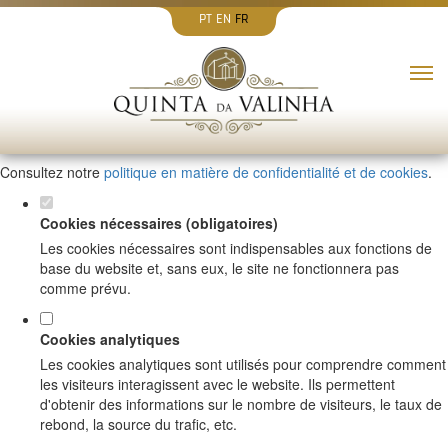
PT
EN
FR
Définissez vos préférences en matière de
cookies pour ce website.
Ce website utilise des cookies strictement nécessaires, analytiques et
fonctionnels pour vous offrir une bonne expérience de navigation et
l'accès à toutes les fonctionnalités.
Consultez notre
politique en matière de confidentialité et de cookies
.
Cookies nécessaires (obligatoires)
Les cookies nécessaires sont indispensables aux fonctions de
base du website et, sans eux, le site ne fonctionnera pas
comme prévu.
Cookies analytiques
Les cookies analytiques sont utilisés pour comprendre comment
les visiteurs interagissent avec le website. Ils permettent
d'obtenir des informations sur le nombre de visiteurs, le taux de
rebond, la source du trafic, etc.