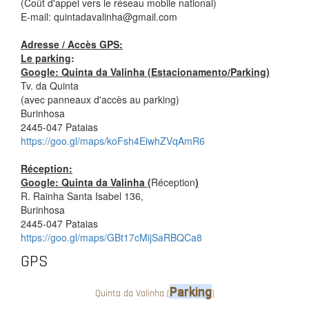
(Coût d'appel vers le réseau mobile national)
E-mail: quintadavalinha@gmail.com
Adresse / Accès GPS
:
Le parking
:
Google: Quinta da Valinha (Estacionamento/
Parking
)
Tv. da Quinta
(avec panneaux d'accès au parking)
Burinhosa
2445-047 Pataias
https://goo.gl/maps/koFsh4EiwhZVqAmR6
Réception
:
Google: Quinta da Valinha (
Réception
)
R. Rainha Santa Isabel 136,
Burinhosa
2445-047 Pataias
https://goo.gl/maps/GBt17cMijSaRBQCa8
GPS
Parking
Quinta da Valinha (
)