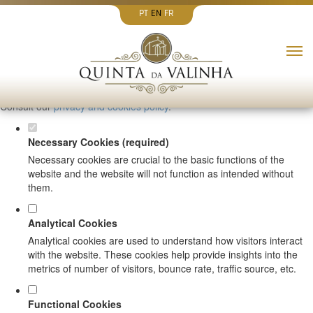
PT
EN
FR
Set your cookie preferences for this
website.
This website uses strictly necessary, analytical and functional cookies
to offer you a good browsing experience and access to all features.
Consult our
privacy and cookies policy
.
Necessary Cookies (required)
Necessary cookies are crucial to the basic functions of the
website and the website will not function as intended without
them.
Analytical Cookies
Analytical cookies are used to understand how visitors interact
with the website. These cookies help provide insights into the
metrics of number of visitors, bounce rate, traffic source, etc.
Functional Cookies