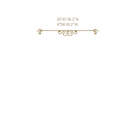
39°42'06.2"N
8°58'40.2"W