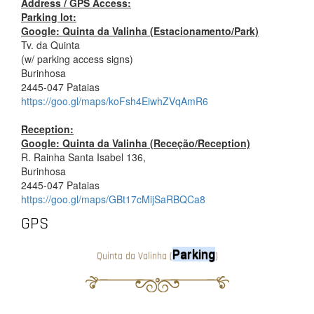
Address / GPS Access:
Parking lot:
Google: Quinta da Valinha (Estacionamento/Park)
Tv. da Quinta
(w/ parking access signs)
Burinhosa
2445-047 Pataias
https://goo.gl/maps/koFsh4EiwhZVqAmR6
Reception:
Google: Quinta da Valinha (Receção/Reception)
R. Rainha Santa Isabel 136,
Burinhosa
2445-047 Pataias
https://goo.gl/maps/GBt17cMijSaRBQCa8
GPS
Parking
Quinta da Valinha (
)