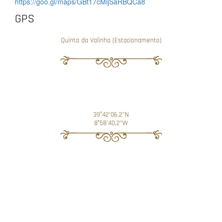
https://goo.gl/maps/GBt17cMijSaRBQCa8
GPS
Quinta da Valinha (Estacionamento)
39°42'06.2"N
8°58'40.2"W