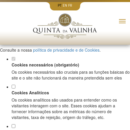
PT
EN
FR
Defina as suas preferências de cookies
para este website.
Este website utiliza cookies estritamente necessários, analíticos e
funcionais, para lhe oferecer uma boa experiência de navegação e
acesso a todas as funcionalidades.
Consulte a nossa
política de privacidade e de Cookies
.
Cookies necessários (obrigatório)
Os cookies necessários são cruciais para as funções básicas do
site e o site não funcionará da maneira pretendida sem eles
Cookies Analíticos
Os cookies analíticos são usados para entender como os
visitantes interagem com o site. Esses cookies ajudam a
fornecer informações sobre as métricas do número de
visitantes, taxa de rejeição, origem do tráfego, etc.